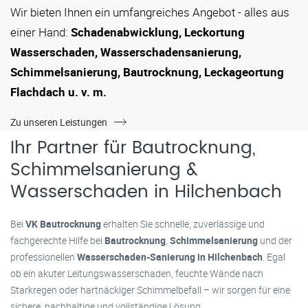
Wir bieten Ihnen ein umfangreiches Angebot - alles aus
einer Hand:
Schadenabwicklung, Leckortung
Wasserschaden, Wasserschadensanierung,
Schimmelsanierung, Bautrocknung, Leckageortung
Flachdach u. v. m.
Zu unseren Leistungen
Ihr Partner für Bautrocknung,
Schimmelsanierung &
Wasserschaden in Hilchenbach
Bei
VK Bautrocknung
erhalten Sie schnelle, zuverlässige und
fachgerechte Hilfe bei
Bautrocknung
,
Schimmelsanierung
und der
professionellen
Wasserschaden-Sanierung in Hilchenbach
. Egal
ob ein akuter Leitungswasserschaden, feuchte Wände nach
Starkregen oder hartnäckiger Schimmelbefall – wir sorgen für eine
sichere, nachhaltige und vollständige Lösung.