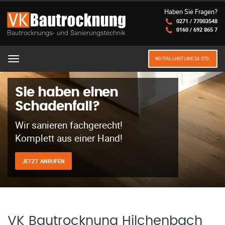
Haben Sie Fragen?
0271 / 77003548
0160 / 692 865 7
NOTFALLHOTLINE 24 STD.
Menu
Sie haben einen
Schadenfall?
Wir sanieren fachgerecht!
Komplett aus einer Hand!
JETZT ANRUFEN
VK Bautrocknung Hilchenbach